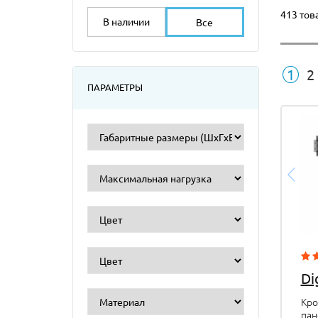
413 тов
В наличии
Все
1
2
ПАРАМЕТРЫ
Di
Кро
пан