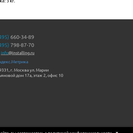
: 3 кг.
495)
660-34-89
495)
798-87-70
info
@installing.ru
9331, г. Москва ул. Марии
ьяновой дом 17а, этаж 2, офис 10
×
сайте, вы соглашаетесь с
политикой конфиденциальности.