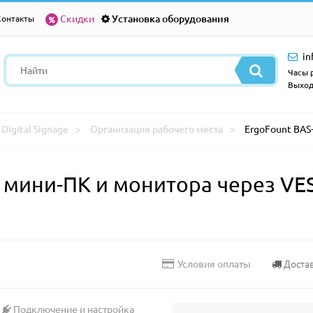
Скидки
Установка оборудования
Контакты
in
Часы р
Выход
Digital Signage
Организация рабочего места
ErgoFount BAS
 мини-ПК и монитора через VE
Доста
Условия оплаты
Подключение и настройка