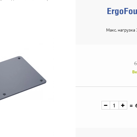
Макс. нагрузка 
6
Вк