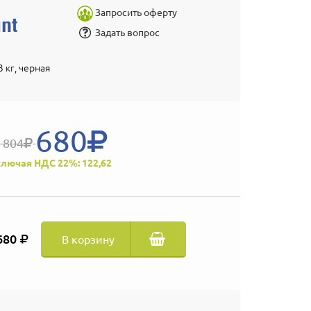
Запросить оферту
Задать вопрос
3 кг, черная
680
 804
лючая НДС 22%: 122,62
680
В корзину