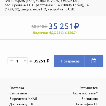
DVI 1080p/60 (4K2K/60 при YUV 420) c HDCP 1.4 и
расширенным EDID, расстояние 10 м (1080p 12 бит), 5 м
(4K2K/60), специальное ПО, настройка по USB.
35 251
68 318
Включая НДС 22%: 6 356,74
35251
Предзаказ
Поставка
Уточняется
Самовывоз
После поставки*
В пределах МКАД
Бесплатно
Доставка до ТК
По тарифам ТК