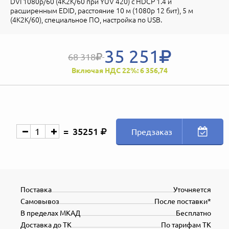
DVI 1080p/60 (4K2K/60 при YUV 420) c HDCP 1.4 и
расширенным EDID, расстояние 10 м (1080p 12 бит), 5 м
(4K2K/60), специальное ПО, настройка по USB.
35 251
68 318
Включая НДС 22%: 6 356,74
35251
Предзаказ
Поставка
Уточняется
Самовывоз
После поставки*
В пределах МКАД
Бесплатно
Доставка до ТК
По тарифам ТК