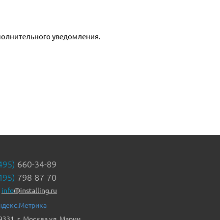
полнительного уведомления.
495)
660-34-89
495)
798-87-70
info
@installing.ru
9331, г. Москва ул. Марии