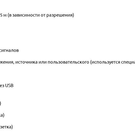
5 м (в зависимости от разрешения)
сигналов
ажения, источника или пользовательского (используется специ
ез USB
)
ка)
озетка)