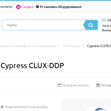
Скидки
Установка оборудования
Контакты
in
Часы р
Выход
инители интерфейсов и репитеры
Репитеры
Cypress CLUX
 Cypress CLUX-DDP
Постав
Условия оплаты
Подключение и настройка