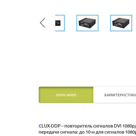
ОПИСАНИЕ
ХАРАКТЕРИСТИК
CLUX-DDP – повторитель сигналов DVI 1080p/60 (4K2K/60 при YUV 420) c поддержкой HDCP 1.4 и расширенной настройкой блока EDID. Расстояние
передачи сигнала: до 10 м для сигналов 1080