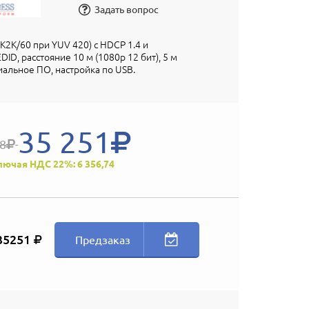
Задать вопрос
K2K/60 при YUV 420) c HDCP 1.4 и
D, расстояние 10 м (1080p 12 бит), 5 м
иальное ПО, настройка по USB.
35 251
18
лючая НДС 22%: 6 356,74
35251
Предзаказ