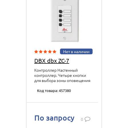
Нет в наличии
DBX dbx ZC-7
Контроллер Настенный
контроллер. Четыре кнопки
для выбора зоны оповещения
(push to talk) p/n: DBXZC7V-EU
Код товара: 457380
По запросу
0