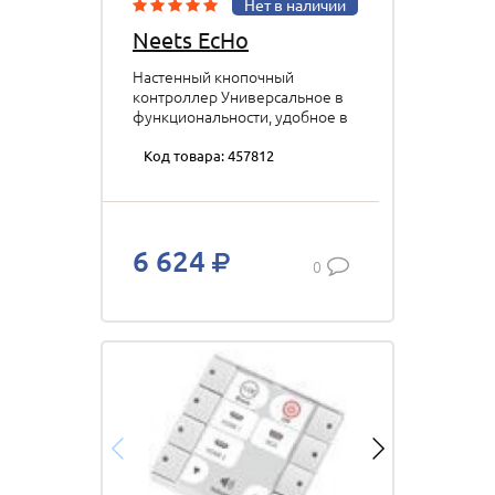
Нет в наличии
Neets EcHo
Настенный кнопочный
контроллер Универсальное в
функциональности, удобное в
настройке и интуитивно
понятное в эксплуатации
Код товара: 457812
решение для любых аудио-
видео комплексов. цвет:
антрацит p/n: 310-0151
6 624
0