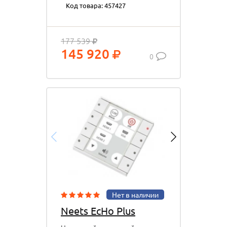
Код товара: 457427
интерфейсом и мастером
настройки.
177 539
145 920
0
Нет в наличии
Neets EcHo Plus