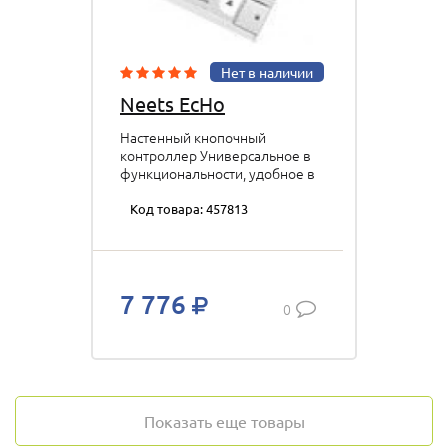
Нет в наличии
Neets EcHo
Настенный кнопочный
контроллер Универсальное в
функциональности, удобное в
настройке и интуитивно
понятное в эксплуатации
Код товара: 457813
решение для любых аудио-
видео комплексов. цвет:
белый p/n: 310-0150
7 776
0
Показать еще товары