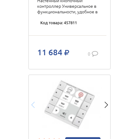
Настенный кнопочный
контроллер Универсальное в
функциональности, удобное в
настройке и интуитивно
понятное в эксплуатации
Код товара: 457811
решение для любых аудио-
видео комплексов. цвет:
антрацит p/n: 310-0153
11 684
0