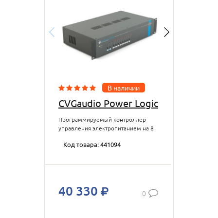
В наличии
CVGaudio Power Logic
Программируемый контроллер
управления электропитанием на 8
розеток 220V, нагрузка до
Код товара: 441094
11кВт/50A, программируемый
контроллер DMX512, TCP, RS485, 2
Logic Input, веб интерфейс, 2U
40 330
0