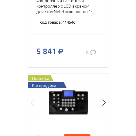
4-кнопочный настенный
контроллер с LCD-экраном
для EclerNet Число постов 1-
постовая (1-gang)
Код товара: 414546
5 841
0
Новинка
Распродажа