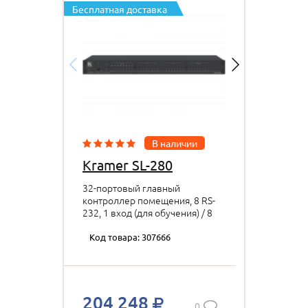
Бесплатная доставка
В наличии
Kramer SL-280
32-портовый главный
контроллер помещения, 8 RS-
232, 1 вход (для обучения) / 8
выходов ИК, 8 GPIO, 8 реле,
Ethernet. Работает с ПО
Код товара: 307666
Kramer Control
204 248
0