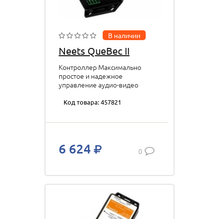
В наличии
Neets QueBec II
Контроллер Максимально
простое и надежное
управление аудио-видео
комплексами.1x HDMI, 1x VGA
p/n: 310-0011
Код товара: 457821
6 624
0