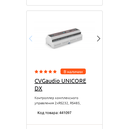
В наличии
CVGaudio UNICORE
DX
Контроллер комплексного
управления 2xRS232, RS485,
16xLogic input, 6 реле, DMX512,
Код товара: 441097
DALI, 5xTCP/IP соединений, корпус
на DIN рейку