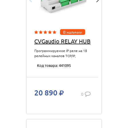
В наличии
CVGaudio RELAY HUB
Программируемое IP реле на 18
релейных каналов TCP/IP,
RS485/DMX, web-интерфейс,
Код товара: 441095
SHOWBOX mode, корпус на DIN
рейку
20 890
0