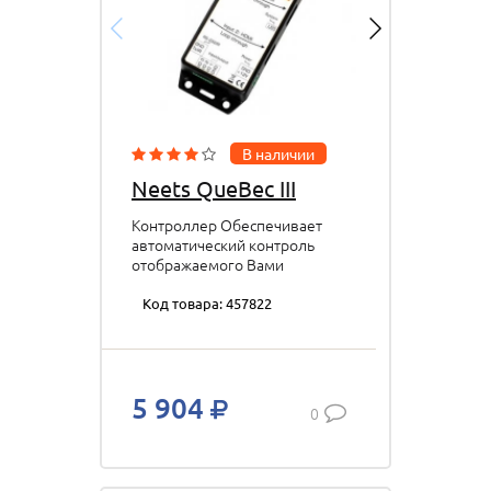
В наличии
Neets QueBec III
Контроллер Обеспечивает
автоматический контроль
отображаемого Вами
контента. QueBec
автоматически
Код товара: 457822
переключается между
сигналами HDMI / VGA.
Отображается последний
сигнал подключенный к
5 904
QueBec: 310-0012
0