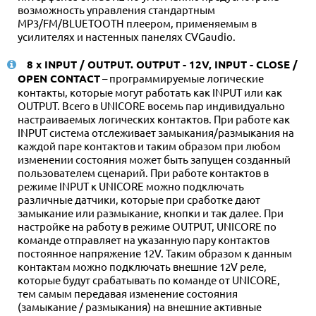
возможность управления стандартным
MP3/FM/BLUETOOTH плеером, применяемым в
усилителях и настенных панелях CVGaudio.
8 x INPUT / OUTPUT. OUTPUT - 12V, INPUT - CLOSE /
OPEN CONTACT
– программируемые логические
контакты, которые могут работать как INPUT или как
OUTPUT. Всего в UNICORE восемь пар индивидуально
настраиваемых логических контактов. При работе как
INPUT система отслеживает замыкания/размыкания на
каждой паре контактов и таким образом при любом
изменении состояния может быть запущен созданный
пользователем сценарий. При работе контактов в
режиме INPUT к UNICORE можно подключать
различные датчики, которые при сработке дают
замыкание или размыкание, кнопки и так далее. При
настройке на работу в режиме OUTPUT, UNICORE по
команде отправляет на указанную пару контактов
постоянное напряжение 12V. Таким образом к данным
контактам можно подключать внешние 12V реле,
которые будут срабатывать по команде от UNICORE,
тем самым передавая изменение состояния
(замыкание / размыкания) на внешние активные