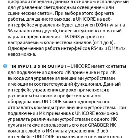
цифровой передачи данных в основном используемый
для управления светодиодным освещением или
сценическим светом. При выборе этого формата
работы, для данного выхода, в UNICORE на веб-
интерфейсе управления будет доступен DXM пульт на
96 каналов или другой, более интуитивно понятный
вариант представления – 16 DMX устройств c
настраиваемым количеством каналов (от 1 до 6).
Одновременная работа интерфейсов RS485 и DMX512
невозможна.
IR INPUT, 3 x IR OUTPUT
– UNICORE имеет контакты
для подключения одного ИК приемника и три ИК
выхода для управления внешними устройствами
имеющими соответствующий функционал. Данный
интерфейс управления широко применяется в
различном бытовом и профессиональном
оборудовании. UNICORE может одновременно
отправлять команды трем внешним устройствам. При
подключении ИК приемника к UNICORE возможно
управлять различными устройствами с одного ИК
пульта и также использовать его как GRABBER ИК
команд с любого ИК пульта управления. В веб-
интерфейсе UNICORE по умолчанию предусмотрена