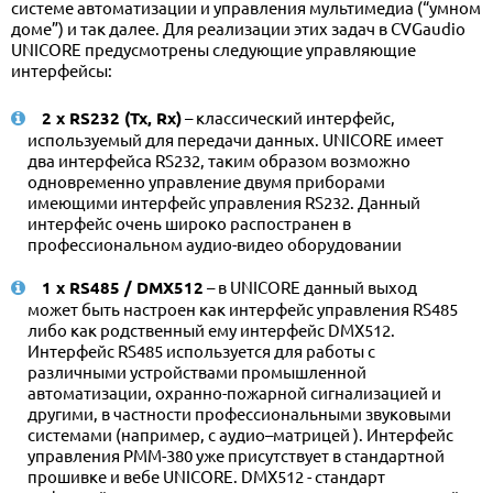
системе автоматизации и управления мультимедиа (“умном
доме”) и так далее. Для реализации этих задач в CVGaudio
UNICORE предусмотрены следующие управляющие
интерфейсы:
2 x RS232 (Tx, Rx)
– классический интерфейс,
используемый для передачи данных. UNICORE имеет
два интерфейса RS232, таким образом возможно
одновременно управление двумя приборами
имеющими интерфейс управления RS232. Данный
интерфейс очень широко распостранен в
профессиональном аудио-видео оборудовании
1 x RS485 / DMX512
– в UNICORE данный выход
может быть настроен как интерфейс управления RS485
либо как родственный ему интерфейс DMX512.
Интерфейс RS485 используется для работы с
различными устройствами промышленной
автоматизации, охранно-пожарной сигнализацией и
другими, в частности профессиональными звуковыми
системами (например, с аудио–матрицей ). Интерфейс
управления PMM-380 уже присутствует в стандартной
прошивке и вебе UNICORE. DMX512 - стандарт