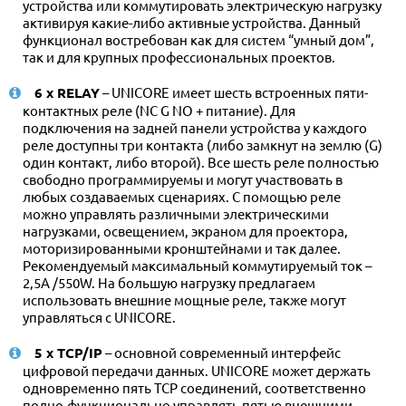
устройства или коммутировать электрическую нагрузку
активируя какие-либо активные устройства. Данный
функционал востребован как для систем “умный дом”,
так и для крупных профессиональных проектов.
6 x RELAY
– UNICORE имеет шесть встроенных пяти-
контактных реле (NC G NO + питание). Для
подключения на задней панели устройства у каждого
реле доступны три контакта (либо замкнут на землю (G)
один контакт, либо второй). Все шесть реле полностью
свободно программируемы и могут участвовать в
любых создаваемых сценариях. С помощью реле
можно управлять различными электрическими
нагрузками, освещением, экраном для проектора,
моторизированными кронштейнами и так далее.
Рекомендуемый максимальный коммутируемый ток –
2,5А /550W. На большую нагрузку предлагаем
использовать внешние мощные реле, также могут
управляться с UNICORE.
5 x TCP/IP
– основной современный интерфейс
цифровой передачи данных. UNICORE может держать
одновременно пять TCP соединений, соответственно
полно-функционально управлять пятью внешними