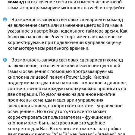
команд
на включение света или изменение цветовой
гаммы с программируемых кнопок на web-интерфейсе
Возможность запуска световых сценариев и команд
на включение света или изменение цветовой гаммы в
указанное в настройках недельного таймера время. Как
было указано выше Power Logic имеет автоматически
корректируемые при подключении к управляющему
компьютеру часы реального времени.
Возможность запуска световых сценариев и команд
на включение, отключение или изменение цветовой
гаммы освещения с помощью программируемых
кнопок на лицевой панели Power Logic. Кнопки
поддерживают два типа нажатия – короткое и длинное,
соответственно на каждую кнопку можно прописать по
две операции. По умолчанию на длинное нажатие
прописаны команды и сценарии управления
электропитанием, на короткое нажатие – управление
освещением. Но в силу того, что все это может
корректироваться пользователем – функционал
кнопок может быть настроен как это удобнее
конкретно для Вас. В том числе возможна настройка
двух первых кнопок “А” и “B” как “назад” - “вперед” для