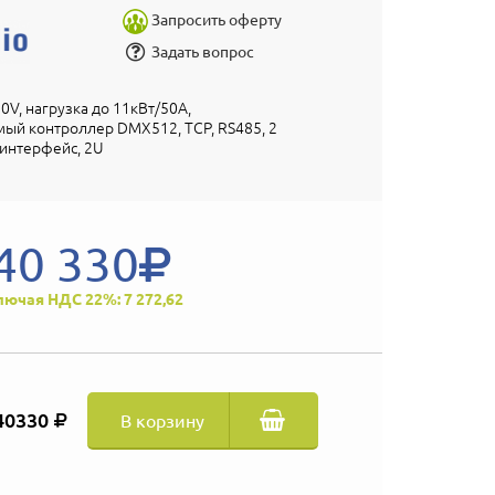
Запросить оферту
Задать вопрос
0V, нагрузка до 11кВт/50A,
ый контроллер DMX512, TCP, RS485, 2
б интерфейс, 2U
40 330
лючая НДС 22%: 7 272,62
40330
В корзину