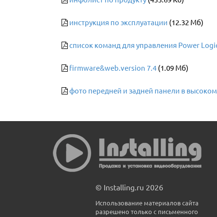
инструкция по эксплуатации
(12.32 Мб)
список команд для управления Power Logic
firmware&web.version 7.4
(1.09 Мб)
фото передней и задней панели в высоко
© Installing.ru 2026
Использование материалов сайта
разрешено только с письменного