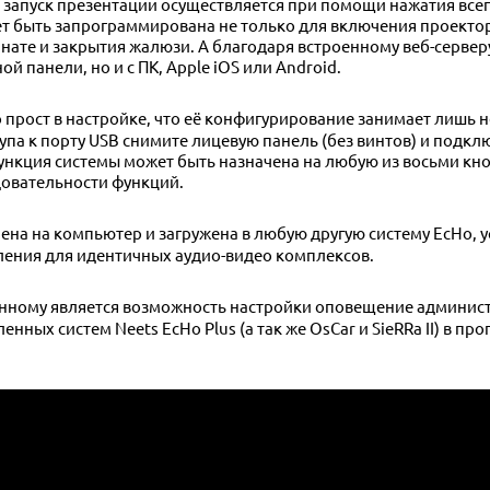
 запуск презентации осуществляется при помощи нажатия все
ет быть запрограммирована не только для включения проектор
мнате и закрытия жалюзи. А благодаря встроенному веб-серве
 панели, но и с ПК, Apple iOS или Android.
упа к порту USB снимите лицевую панель (без винтов) и подк
функция системы может быть назначена на любую из восьми кн
овательности функций.
ления для идентичных аудио-видео комплексов.
енных систем Neets EcHo Plus (а так же OsCar и SieRRa II) в п