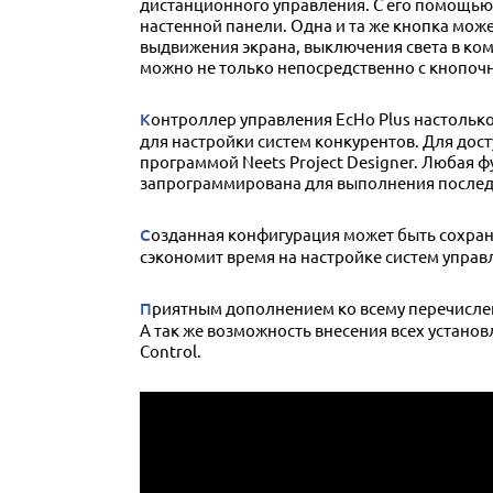
дистанционного управления. С его помощью
настенной панели. Одна и та же кнопка мож
выдвижения экрана, выключения света в ко
можно не только непосредственно с кнопочной
Контроллер управления EcHo Plus настолько прост в настройке, что её конфигурирование занимает лишь небольшую часть времени, которое требуется
для настройки систем конкурентов. Для дост
программой Neets Project Designer. Любая 
запрограммирована для выполнения послед
Созданная конфигурация может быть сохранена на компьютер и загружена в любую другую систему EcHo, установленную в соседнем помещении. Это
сэкономит время на настройке систем управ
Приятным дополнением ко всему перечисленному является возможность настройки оповещение администратора по Email о замене лампы или фильтра.
А так же возможность внесения всех установл
Control.