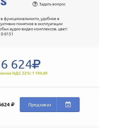
Задать вопрос
в функциональности, удобное в
туитивно понятное в эксплуатации
бых аудио-видео комплексов. цвет:
10-0151
6 624
лючая НДС 22%: 1 194,49
6624
Предзаказ