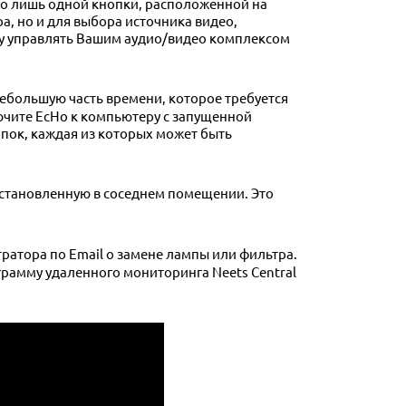
го лишь одной кнопки, расположенной на
а, но и для выбора источника видео,
ру управлять Вашим аудио/видео комплексом
лючите EcHo к компьютеру с запущенной
опок, каждая из которых может быть
рограмму удаленного мониторинга Neets Central