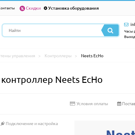
Скидки
Установка оборудования
Контакты
in
Часы р
Выход
стемы управления
Контроллеры
Neets EcHo
контроллер Neets EcHo
Постав
Условия оплаты
Подключение и настройка