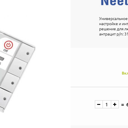
Универсальное 
настройке и ин
решение для лю
антрацит p/n: 3
Вк