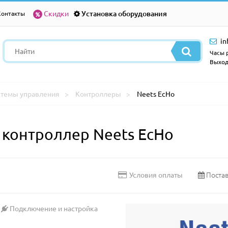
Скидки
Установка оборудования
Контакты
in
Часы р
Выход
стемы управления
Контроллеры
Neets EcHo
контроллер Neets EcHo
Постав
Условия оплаты
Подключение и настройка