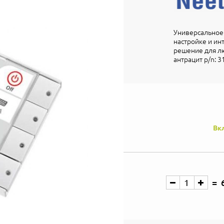
Универсальное 
настройке и ин
решение для лю
антрацит p/n: 3
Вк