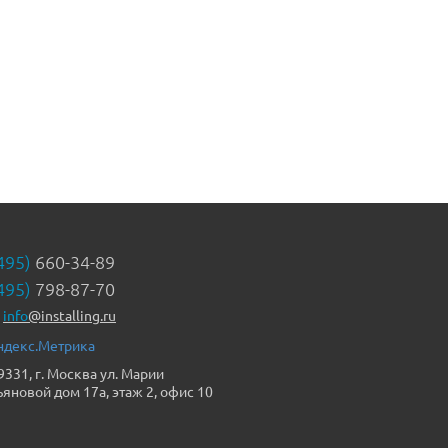
495)
660-34-89
495)
798-87-70
info
@installing.ru
9331, г. Москва ул. Марии
ьяновой дом 17а, этаж 2, офис 10