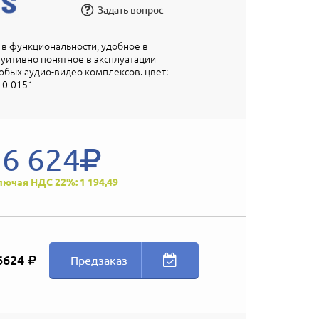
Задать вопрос
в функциональности, удобное в
туитивно понятное в эксплуатации
бых аудио-видео комплексов. цвет:
10-0151
6 624
лючая НДС 22%: 1 194,49
6624
Предзаказ