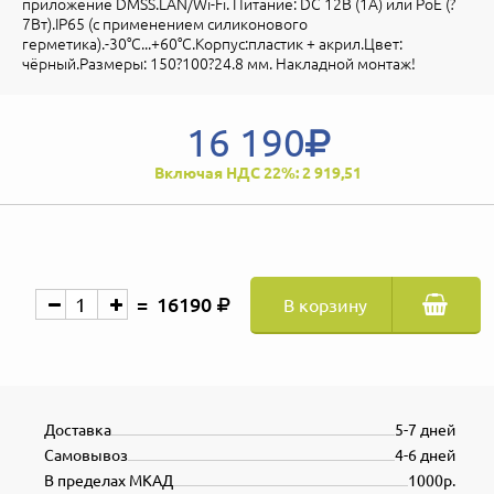
приложение DMSS.LAN/Wi-Fi. Питание: DC 12В (1А) или PoE (?
7Вт).IP65 (с применением силиконового
герметика).-30°C...+60°C.Корпус:пластик + акрил.Цвет:
чёрный.Размеры: 150?100?24.8 мм. Накладной монтаж!
16 190
Включая НДС 22%: 2 919,51
16190
В корзину
Доставка
5-7 дней
Самовывоз
4-6 дней
В пределах МКАД
1000р.