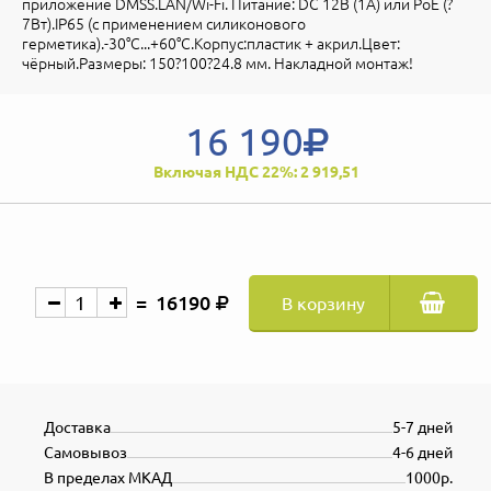
приложение DMSS.LAN/Wi-Fi. Питание: DC 12В (1А) или PoE (?
7Вт).IP65 (с применением силиконового
герметика).-30°C...+60°C.Корпус:пластик + акрил.Цвет:
чёрный.Размеры: 150?100?24.8 мм. Накладной монтаж!
16 190
Включая НДС 22%: 2 919,51
16190
В корзину
Доставка
5-7 дней
Самовывоз
4-6 дней
В пределах МКАД
1000р.