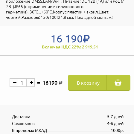
приложение DMSS.LAN/Wi-Fi. Питание: DC 12В (1А) или PoE (?
7Вт).IP65 (с применением силиконового
герметика).-30°C...+60°C.Корпус:пластик + акрил.Цвет:
чёрный.Размеры: 150?100?24.8 мм. Накладной монтаж!
16 190
Включая НДС 22%: 2 919,51
16190
В корзину
Доставка
5-7 дней
Самовывоз
4-6 дней
В пределах МКАД
1000р.