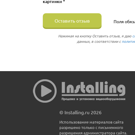
картинки *
Оставить отзыв
Поля обяз
Нажимая на кнопку Оставить отзыв, я даю
с
данных, в соответствии с
полити
© Installing.ru 2026
Использование материалов сайта
разрешено только с письменного
разрешения администратора сайта.