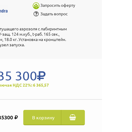
Запросить оферту
Задать вопрос
етушащего аэрозоля с лабиринтным
ащ. 124 м.куб., t-раб. 165 сек.,
, 18.0 кг. Установка на кронштейн.
зел запуска.
35 300
лючая НДС 22%: 6 365,57
35300
В корзину