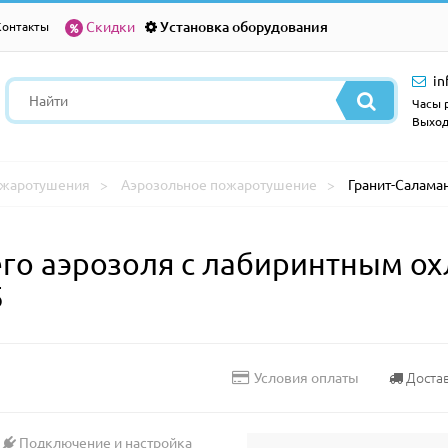
Скидки
Установка оборудования
Контакты
in
Часы р
Выход
ожаротушения
Аэрозольное пожаротушение
Гранит-Саламан
го аэрозоля с лабиринтным ох
5
Доста
Условия оплаты
Подключение и настройка