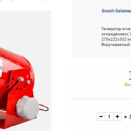
Генератор огн
охлаждением; V-з
270х222х352 мм
Вкручиваемый у
Вк