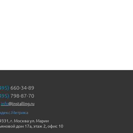
495)
660-34-89
495)
798-87-70
info
@installing.ru
9331, г. Москва ул. Марии
ьяновой дом 17а, этаж 2, офис 10