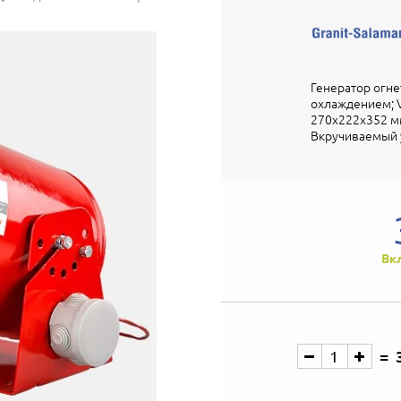
Генератор огн
охлаждением; V-з
270х222х352 мм
Вкручиваемый у
Вк