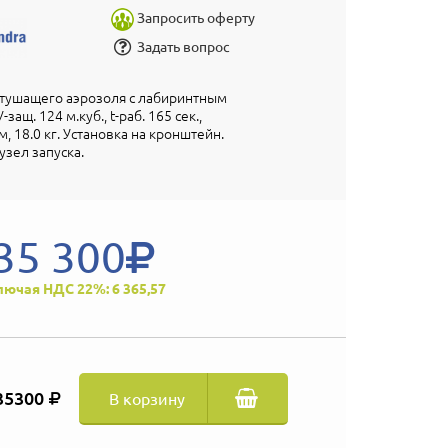
Запросить оферту
Задать вопрос
етушащего аэрозоля с лабиринтным
ащ. 124 м.куб., t-раб. 165 сек.,
, 18.0 кг. Установка на кронштейн.
зел запуска.
35 300
лючая НДС 22%: 6 365,57
35300
В корзину