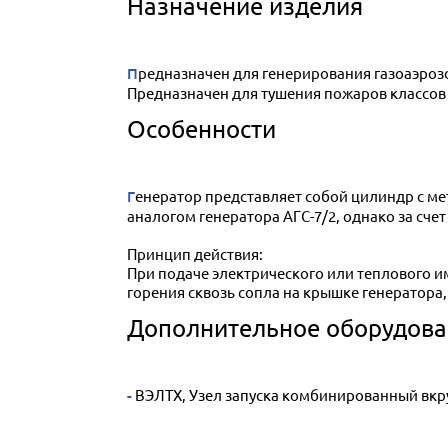
Назначение изделия
Предназначен для генерирования газоаэро
Предназначен для тушения пожаров классов А
Особенности
Генератор представляет собой цилиндр с металлическим корпусом, на торце которого расположена сопловая крышка. АГС-8/2 фактически является
аналогом генератора АГС-7/2, однако за сче
Принцип действия:
При подаче электрического или теплового и
горения сквозь сопла на крышке генератор
Дополнительное оборудова
- ВЭЛТХ, Узел запуска комбинированный вк