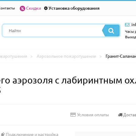
Скидки
Установка оборудования
Контакты
in
Часы р
Выход
ожаротушения
Аэрозольное пожаротушение
Гранит-Саламан
го аэрозоля с лабиринтным ох
5
Доста
Условия оплаты
Подключение и настройка