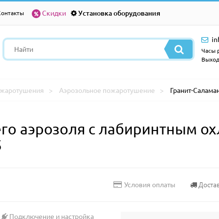
Скидки
Установка оборудования
Контакты
in
Часы р
Выход
ожаротушения
Аэрозольное пожаротушение
Гранит-Саламан
го аэрозоля с лабиринтным ох
5
Доста
Условия оплаты
Подключение и настройка