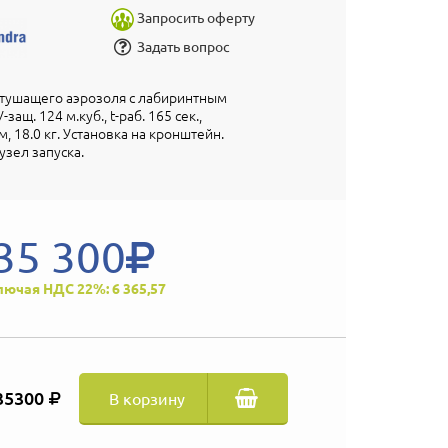
Запросить оферту
Задать вопрос
етушащего аэрозоля с лабиринтным
ащ. 124 м.куб., t-раб. 165 сек.,
, 18.0 кг. Установка на кронштейн.
зел запуска.
35 300
лючая НДС 22%: 6 365,57
35300
В корзину