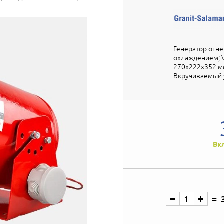
Генератор огн
охлаждением; V-з
270х222х352 мм
Вкручиваемый у
Вк