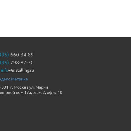
495)
660-34-89
495)
798-87-70
info
@installing.ru
9331, г. Москва ул. Марии
ьяновой дом 17а, этаж 2, офис 10