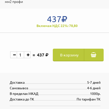
мм2 профи
437
Включая НДС 22%: 78,80
437
В корзину
Доставка
5-7 дней
Самовывоз
4-6 дней
В пределах МКАД
1000р.
Доставка до ТК
По тарифам ТК