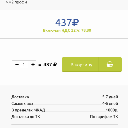
мм2 профи
437
Включая НДС 22%: 78,80
437
В корзину
Доставка
5-7 дней
Самовывоз
4-6 дней
В пределах МКАД
1000р.
Доставка до ТК
По тарифам ТК