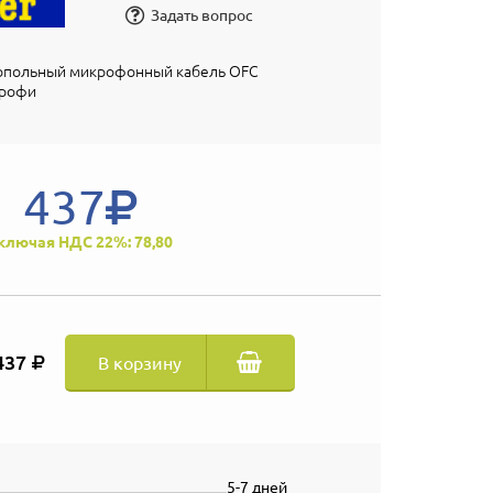
Задать вопрос
опольный микрофонный кабель OFC
профи
437
ключая НДС 22%: 78,80
437
В корзину
5-7 дней