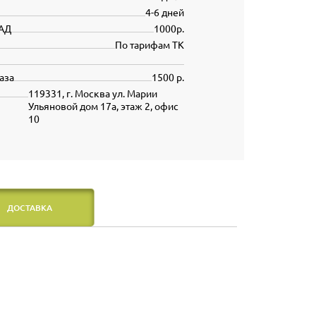
4-6 дней
АД
1000р.
По тарифам ТК
аза
1500 р.
119331, г. Москва ул. Марии
Ульяновой дом 17а, этаж 2, офис
10
ДОСТАВКА