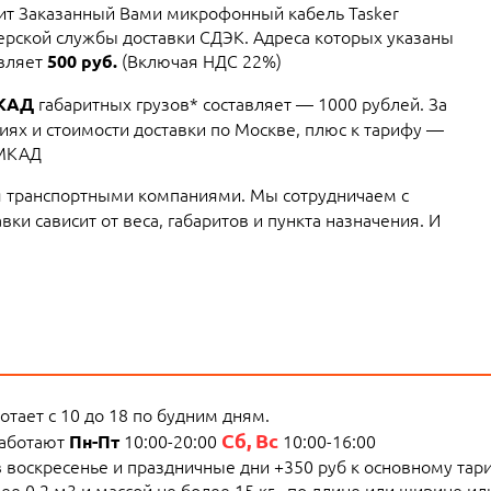
вит Заказанный Вами микрофонный кабель Tasker
ерской службы доставки СДЭК. Адреса которых указаны
авляет
(Включая НДС 22%)
500 руб.
габаритных грузов* составляет — 1000 рублей. За
МКАД
ях и стоимости доставки по Москве, плюс к тарифу —
 МКАД
 транспортными компаниями. Мы сотрудничаем с
ки сависит от веса, габаритов и пункта назначения. И
тает с 10 до 18 по будним дням.
Сб, Вс
работают
10:00-20:00
10:00-16:00
Пн-Пт
 в воскресенье и праздничные дни +350 руб к основному тар
е 0.2 м3 и массой не более 15 кг., по длине или ширине и