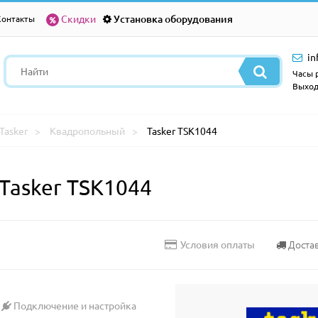
Скидки
Установка оборудования
Контакты
in
Часы р
Выход
Tasker
Квадропольный
Tasker TSK1044
asker TSK1044
Доста
Условия оплаты
Подключение и настройка