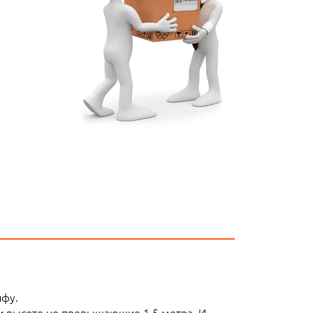
ифу.
ли высоте не превышающие 1,5 метра. И