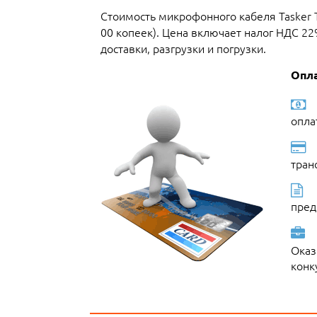
Стоимость микрофонного кабеля Tasker 
00 копеек). Цена включает налог НДС 2
доставки, разгрузки и погрузки.
Опла
опла
тран
пред
Оказ
конк