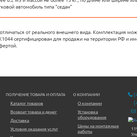
ковой автомобиль типа "седан"
 отличаться от реального внешнего вида. Комплектация мо
SK1044 сертифицирован для продажи на территории РФ и им
фертой.
(
ПОЛУЧЕНИЕ ТОВАРА И ОПЛАТА
О КОМПАНИИ
(
Каталог товаров
О компании
Возврат товара и денег
Установка
оборудования
Доставка
Цены на монтажные
11
Условия оказания услуг
работы
Ул