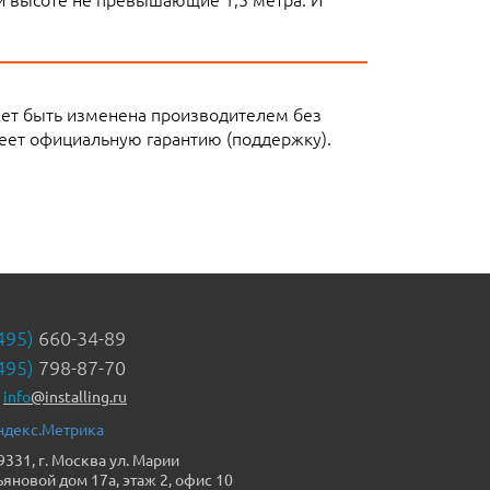
жет быть изменена производителем без
еет официальную гарантию (поддержку).
495)
660-34-89
495)
798-87-70
info
@installing.ru
9331, г. Москва ул. Марии
ьяновой дом 17а, этаж 2, офис 10