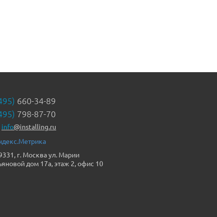
495)
660-34-89
495)
798-87-70
info
@installing.ru
9331, г. Москва ул. Марии
ьяновой дом 17а, этаж 2, офис 10