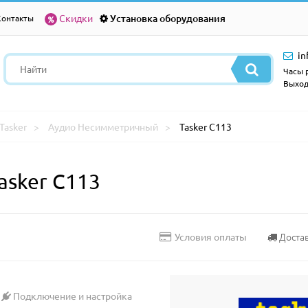
Скидки
Установка оборудования
Контакты
in
Часы р
Выход
Tasker
Аудио Несимметричный
Tasker C113
asker C113
Доста
Условия оплаты
Подключение и настройка