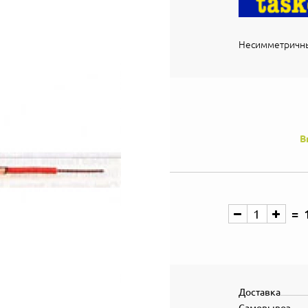
Несимметричны
В
Доставка
Самовывоз