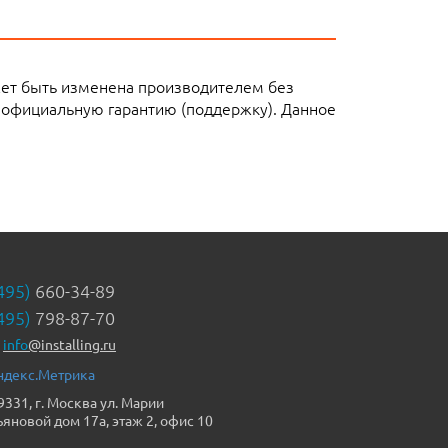
жет быть изменена производителем без
 официальную гарантию (поддержку). Данное
495)
660-34-89
495)
798-87-70
info
@installing.ru
9331, г. Москва ул. Марии
ьяновой дом 17а, этаж 2, офис 10