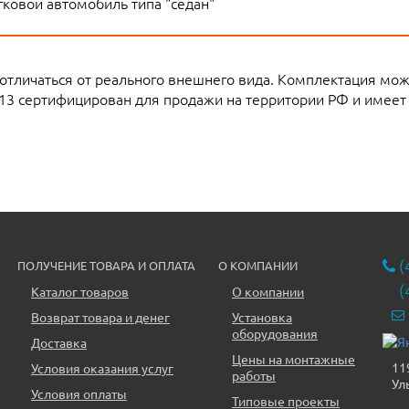
ковой автомобиль типа "седан"
 отличаться от реального внешнего вида. Комплектация мо
113 сертифицирован для продажи на территории РФ и имеет
(
ПОЛУЧЕНИЕ ТОВАРА И ОПЛАТА
О КОМПАНИИ
(
Каталог товаров
О компании
Возврат товара и денег
Установка
оборудования
Доставка
Цены на монтажные
11
Условия оказания услуг
работы
Ул
Условия оплаты
Типовые проекты