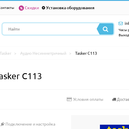
Скидки
Установка оборудования
Контакты
in
Часы р
Выход
Tasker
Аудио Несимметричный
Tasker C113
asker C113
Доста
Условия оплаты
Подключение и настройка