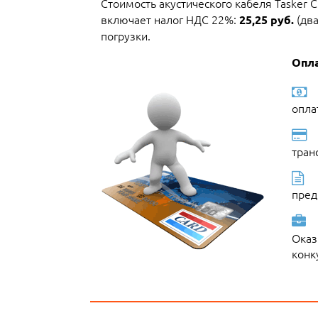
Стоимость акустического кабеля Tasker 
включает налог НДС 22%:
(два
25,25 руб.
погрузки.
Опла
опла
тран
пред
Оказ
конк