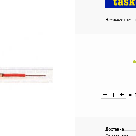
Несимметричны
В
Доставка
Самовывоз