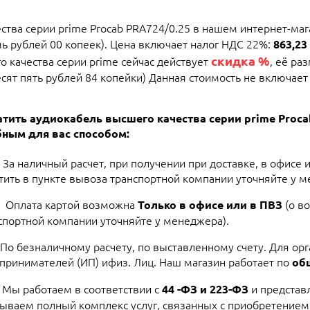
тва серии prime Procab PRA724/0.25 в нашем интернет-маг
мь рублей 00 копеек). Цена включает налог НДС 22%:
863,23
скидка %
 качества серии prime сейчас действует
, её ра
ят пять рублей 84 копейки) Данная стоимость не включает в
тить аудиокабель высшего качества серии prime Proc
ным для вас способом:
За наличный расчет, при получении при доставке, в офисе 
тить в пункте вывоза транспортной компании уточняйте у м
Оплата картой возможна
(о в
Только в офисе или в ПВЗ
спортной компании уточняйте у менеджера).
По безналичному расчету, по выставленному счету. Для ор
принимателей (ИП) ифиз. Лиц. Наш магазин работает по
об
Мы работаем в соответствии с
и представ
44 -ФЗ и 223-ФЗ
ываем полный комплекс услуг, связанных с приобретением