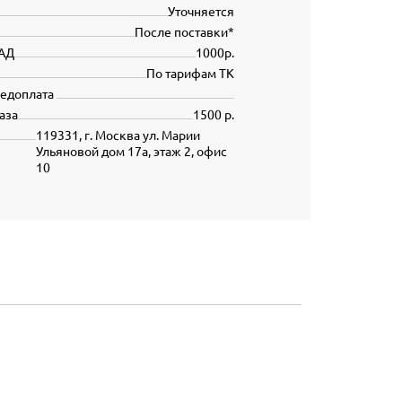
Уточняется
После поставки*
АД
1000р.
По тарифам ТК
редоплата
аза
1500 р.
119331, г. Москва ул. Марии
Ульяновой дом 17а, этаж 2, офис
10