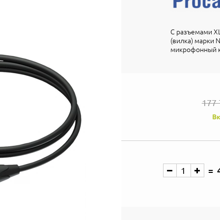
С разъемами XLR
(вилка) марки N
микрофонный к
177 
Вк