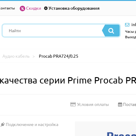
Скидки
Установка оборудования
Контакты
in
Часы р
Выход
Аудио кабель
Procab PRA724/0.25
ачества серии Prime Procab P
Постав
Условия оплаты
Подключение и настройка