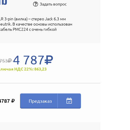
Задать вопрос
 3-pin (вилка) – стерео Jack 6.3 мм
eutrik. В качестве основы использован
абель PMC224 с очень гибкой
4 787
753
лючая НДС 22%: 863,23
4787
Предзаказ