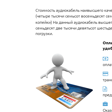
Стоимость аудиокабель наивысшего качес
(четыре тысячи семьсот восемьдесят се
копейки) На данный аудиокабель высшего
семьдесят две тысячи девятьсот шестьдес
погрузки.
Опла
удоб
опла
тран
пред
Оказ