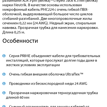
разъемами XLR 3-pin (вилка) – стерео Jack 6.3 мм (вилка)
марки Neutrik. В качестве основы использован
микрофонный кабель PMC224 с очень гибкой ПВХ-
оболочкой, выдерживающий большое число циклов
сгибаний-разгибаний. Две многопроволочные жилы
сечением 0,22 мм (24 AWG). Медный экран, спиральная
навивка. Прозрачная трубка для нанесения маркировки.
Длина 0,25 м.
Особенности
Серия PRIME объединяет кабели для требовательных
инсталляций, которые прослужат долгие годы даже в
жестких условиях эксплуатации
Очень гибкая внешняя оболочка Ultraflex™
Проводники из бескислородной меди 24 AWG
Прозрачная маркировочная термоусадочная трубка
длиной 60 мм
Съемный ограничитель для защиты кабелей от