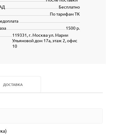
АД
Бесплатно
По тарифам ТК
редоплата
аза
1500 р.
119331, г. Москва ул. Марии
Ульяновой дом 17а, этаж 2, офис
10
ДОСТАВКА
тка)