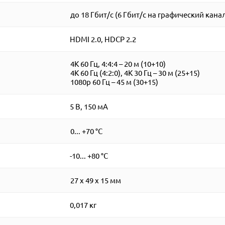
до 18 Гбит/с (6 Гбит/с на графический кана
HDMI 2.0, HDCP 2.2
4K 60 Гц, 4:4:4 – 20 м (10+10)
4K 60 Гц (4:2:0), 4K 30 Гц – 30 м (25+15)
1080p 60 Гц – 45 м (30+15)
5 В, 150 мА
0... +70 °С
-10... +80 °С
27 x 49 x 15 мм
0,017 кг