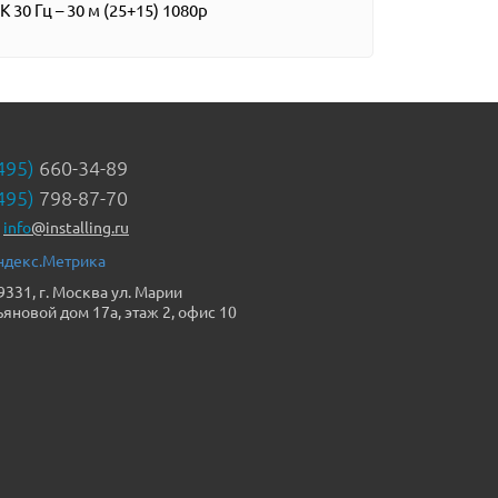
 4K 30 Гц – 30 м (25+15) 1080p
495)
660-34-89
495)
798-87-70
info
@installing.ru
9331, г. Москва ул. Марии
ьяновой дом 17а, этаж 2, офис 10