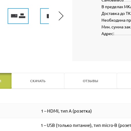
В пределах МК
Доставка до ТК
Необходима п
Мин. сумма зак
Адрес:
И
СКАЧАТЬ
ОТЗЫВЫ
1 – HDMI, тип А (розетка)
1 – USB (только питание), тип micro-B (розе