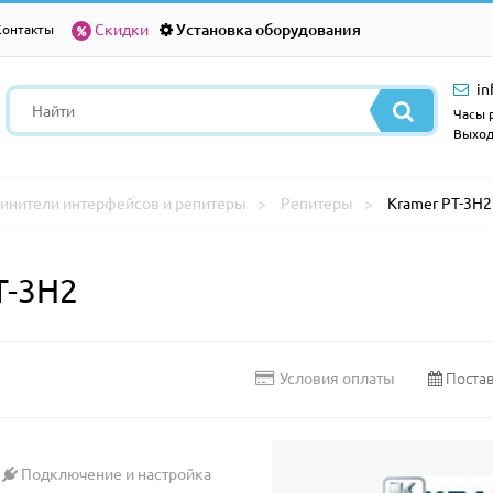
Скидки
Установка оборудования
Контакты
in
Часы р
Выход
инители интерфейсов и репитеры
Репитеры
Kramer PT-3H2
T-3H2
Постав
Условия оплаты
Подключение и настройка