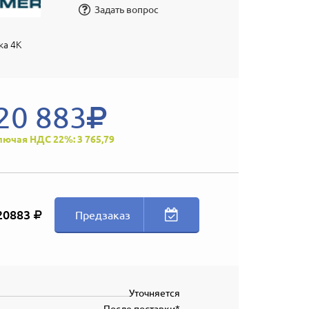
Задать вопрос
ка 4К
20 883
лючая НДС 22%: 3 765,79
20883
Предзаказ
Уточняется
После поставки*