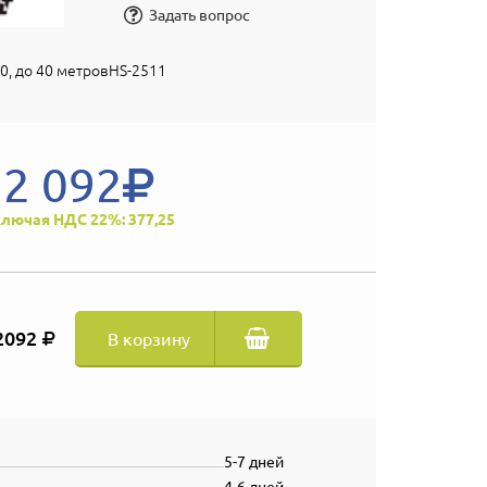
Задать вопрос
0, до 40 метровHS-2511
2 092
лючая НДС 22%: 377,25
2092
В корзину
5-7 дней
4-6 дней