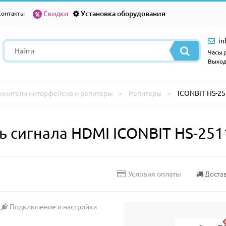
Скидки
Установка оборудования
Контакты
in
Часы р
Выход
инители интерфейсов и репитеры
Репитеры
ICONBIT HS-2
ь сигнала HDMI ICONBIT HS-251
Доста
Условия оплаты
Подключение и настройка