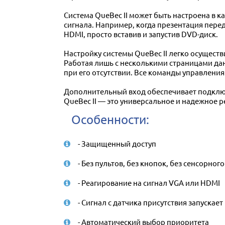
Система QueBec II может быть настроена в 
сигнала. Например, когда презентация пере
HDMI, просто вставив и запустив DVD-диск.
Настройку системы QueBec II легко осуществ
Работая лишь с несколькими страницами да
при его отсутствии. Все команды управлени
Дополнительный вход обеспечивает подключ
QueBec II — это универсальное и надежное 
Особенности:
- Защищенный доступ
- Без пультов, без кнопок, без сенсорног
- Реагирование на сигнал VGA или HDMI
- Сигнал с датчика присутствия запуска
- Автоматический выбор приоритета