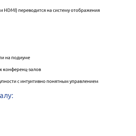
ли HDMI) переводится на систему отображения
ли на подиуме
их конференц-залов
упности с интуитивно понятным управлением
алу: