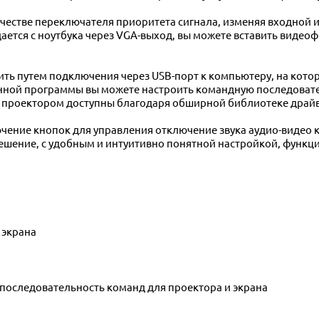
качестве переключателя приоритета сигнала, изменяя входной
дается с ноутбука через VGA-выход, вы можете вставить видео
ить путем подключения через USB-порт к компьютеру, на котор
нной программы вы можете настроить командную последовател
я проектором доступны благодаря обширной библиотеке драйвер
ение кнопок для управления отключение звука аудио-видео 
решение, с удобным и интуитивно понятной настройкой, функ
о экрана
ет последовательность команд для проектора и экрана