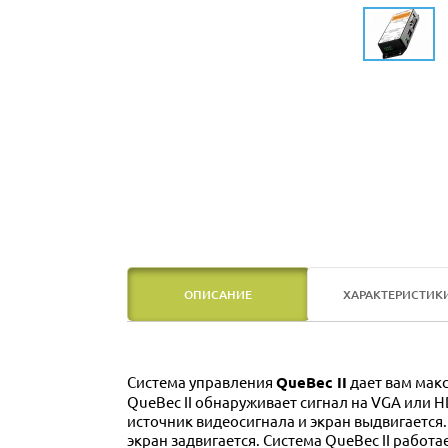
ОПИСАНИЕ
ХАРАКТЕРИСТИК
Система управления
QueBec II
дает вам мак
QueBec II обнаруживает сигнал на VGA или 
источник видеосигнала и экран выдвигается.
экран задвигается. Система QueBec II рабо