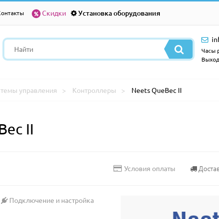
Скидки
Установка оборудования
Контакты
in
Часы р
Выход
стемы управления
Контроллеры
Neets QueBec II
ec II
Доста
Условия оплаты
Подключение и настройка