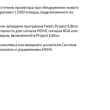
 источник проектора при обнаружении нового
фрагмент с DVD-плеера, подключенного по
ом запущена программа Neets Project Editor.
ьность для сигнала HDMI, сигнала VGA или
ов, включенной в Project Editor.
комплекса или внешнего усилителя.Система
ционалом и управлением.HDMI.