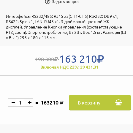
Задать вопрос
Интерфейсы RS232/485: RJ45 x5(CH1-CH5) RS-232: DB9 x1,
RS422: 5pin x1, LAN: RJ45 x1. 3-дюймовый цветной ЖК-
дисплей. Управление Кнопки управления (соответствующие
PTZ, zoom). Энергопотребление, Вт 2Вт. Вес 1.5 кг. Размеры (Ш
x В x Г) 296 x 180 x 115 мм.
163 210
198 300
Включая НДС 22%: 29 431,31
163210
В корзину