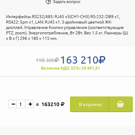
Задать вопрос
Интерфейсы RS232/485: RJ45 x5(CH1-CH5) RS-232: DB9 x1,
RS422: 5pin x1, LAN: RJ45 x1. 3-дюймовый цветной ЖК-
дисплей. Управление Кнопки управления (соответствующие
PTZ, zoom). Энергопотребление, Вт 2Вт. Вес 1.5 кг. Размеры (Ш
x В x Г) 296 x 180 x 115 мм.
163 210
198 300
Включая НДС 22%: 29 431,31
163210
В корзину