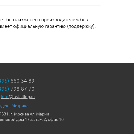
жет быть изменена производителем без
имеет официальную гарантию (поддержку).
495)
660-34-89
495)
798-87-70
info
@installing.ru
9331, г. Москва ул. Марии
ьяновой дом 17а, этаж 2, офис 10