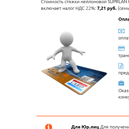
Стоимость стяжки нейлоновой SUPRLAN 0
включает налог НДС 22%:
(семь
7,21 руб.
Опла
опла
тран
пред
Оказ
конк
Для получени
Для Юр.лиц