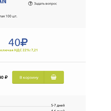
Задать вопрос
лая 100 шт.
40
ключая НДС 22%: 7,21
40
В корзину
5-7 дней
4-6 дней