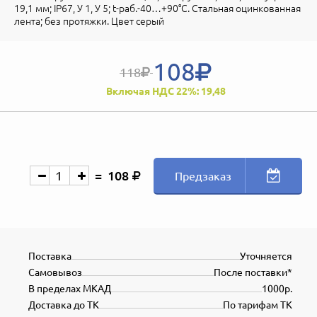
19,1 мм; IP67, У 1, У 5; t-раб.-40…+90°С. Стальная оцинкованная
лента; без протяжки. Цвет серый
108
118
Включая НДС 22%: 19,48
108
Предзаказ
Поставка
Уточняется
Самовывоз
После поставки*
В пределах МКАД
1000р.
Доставка до ТК
По тарифам ТК