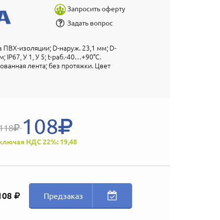
Запросить оферту
Задать вопрос
 ПВХ-изоляции; D-наруж. 23,1 мм; D-
; IP67, У 1, У 5; t-раб.-40…+90°С.
ованная лента; без протяжки. Цвет
108
118
ключая НДС 22%: 19,48
108
Предзаказ