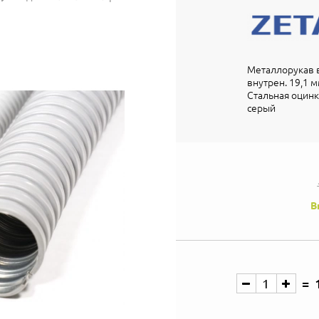
Металлорукав в
внутрен. 19,1 мм
Стальная оцинк
серый
В