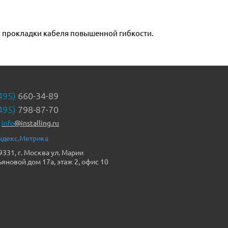
х прокладки кабеля повышенной гибкости.
495)
660-34-89
495)
798-87-70
info
@installing.ru
9331, г. Москва ул. Марии
ьяновой дом 17а, этаж 2, офис 10