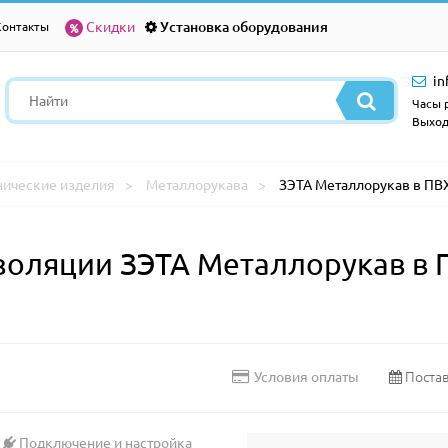
Скидки
Установка оборудования
Контакты
in
Часы р
Выход
нические изделия
Металлорукава
ЗЭТА Металлорукав в ПВХ
золяции ЗЭТА Металлорукав в 
Постав
Условия оплаты
Подключение и настройка