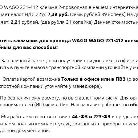
 WAGO 221-412 клемма 2-проводная в нашем интернет-маг
ючает налог НДС 22%:
(семь рублей 39 копеек) На 
7,39 руб.
ляет:
рублей. (два рубля 21 копейка) Данная стоимость н
2,21
атить клеммник для провода WAGO WAGO 221-412 клем
ным для вас способом:
За наличный расчет, при получении при доставке, в офисе 
тить в пункте вывоза транспортной компании уточняйте у м
Оплата картой возможна
(о в
Только в офисе или в ПВЗ
спортной компании уточняйте у менеджера).
По безналичному расчету, по выставленному счету. Для ор
принимателей (ИП) ифиз. Лиц. Наш магазин работает по
об
Мы работаем в соответствии с
и представ
44 -ФЗ и 223-ФЗ
ываем полный комплекс услуг, связанных с приобретением
урсной документации.