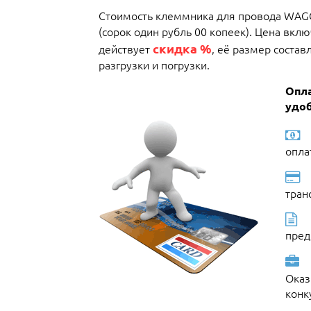
Стоимость клеммника для провода WAGO
(сорок один рубль 00 копеек). Цена вкл
скидка %
действует
, её размер состав
разгрузки и погрузки.
Опл
удоб
опла
тран
пред
Оказ
конк