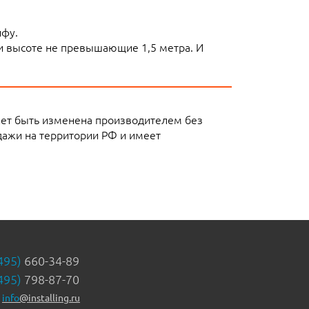
ифу.
ли высоте не превышающие 1,5 метра. И
жет быть изменена производителем без
ажи на территории РФ и имеет
495)
660-34-89
495)
798-87-70
info
@installing.ru