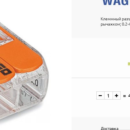
Клеммный разъ
рычажком; 0.2-4
В
Доставка