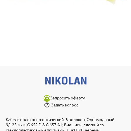
Запросить оферту
Задать вопрос
Кабель волоконно-оптический; 6 волокон; Одномодовый
9/125 мкм; G.652.D & G.657.A1; Внешний, плоский со
стеклопластиковыми прутками, 1.3кН, PE, черный.