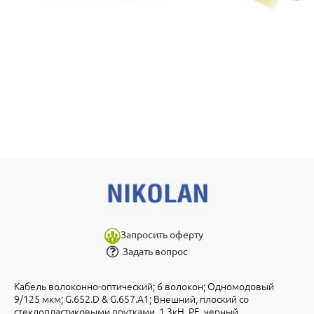
Запросить оферту
Задать вопрос
Кабель волоконно-оптический; 6 волокон; Одномодовый
9/125 мкм; G.652.D & G.657.A1; Внешний, плоский со
стеклопластиковыми прутками, 1.3кН, PE, черный.