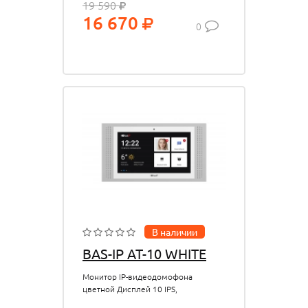
19 590
159?48 мм. Цвет-серебро
16 670
0
В наличии
BAS-IP AT-10 WHITE
Монитор IP-видеодомофона
цветной Дисплей 10 IPS,
сенсорный емкостный,