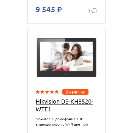
вызывных панелей; до 15 IP-
9 545
видеопанелей; до 16 IP-камер; до
0
5 мониторов. Wi-Fi; Ethernet
(RJ45); SIP; RTSP;RS-485; 2
тревожных вход/
выход;переадресация звонков на
мобильное приложение Hik-
Connect.DC 12В; не более
6Вт.-10...+50°C.Габ.размеры: 200?
140?23.6 мм. — DS-D100P -
вызывная панель 4х проводная;
960х576;угол обзор
В наличии
Hikvision DS-KH8520-
WTE1
Монитор IP-домофона 10“ IP
видеодомофон с WI-FI цветной
TFT LCD экран с разрешением