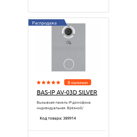
Распродажа
В наличии
BAS-IP AV-03D SILVER
Вызывная панель IP-домофона
индивидуальная. Врезной/
накладной монтаж. Цифровая IP
Код товара: 389914
камера 1Мп.Угол обзора 110°.
IP65, -40...+65 °C. Питание PoE и +
12 В. Поддержка SIP P2P, RS485.
Сенсорная кнопка вызова. 99?