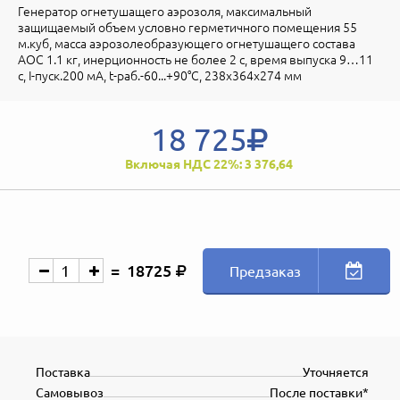
Генератор огнетушащего аэрозоля, максимальный
защищаемый объем условно герметичного помещения 55
м.куб, масса аэрозолеобразующего огнетушащего состава
АОС 1.1 кг, инерционность не более 2 с, время выпуска 9…11
с, I-пуск.200 мА, t-раб.-60...+90°С, 238х364х274 мм
18 725
Включая НДС 22%: 3 376,64
18725
Предзаказ
Поставка
Уточняется
Самовывоз
После поставки*