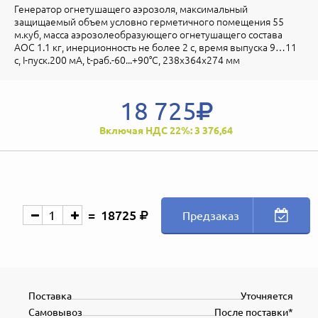
Генератор огнетушащего аэрозоля, максимальный
защищаемый объем условно герметичного помещения 55
м.куб, масса аэрозолеобразующего огнетушащего состава
АОС 1.1 кг, инерционность не более 2 с, время выпуска 9…11
с, I-пуск.200 мА, t-раб.-60...+90°С, 238х364х274 мм
18 725
Включая НДС 22%: 3 376,64
18725
Предзаказ
Поставка
Уточняется
Самовывоз
После поставки*