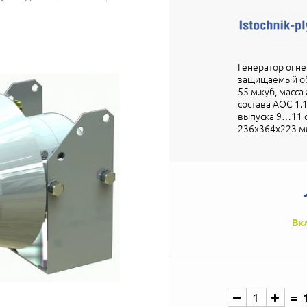
Генератор огн
защищаемый об
55 м.куб, масс
состава АОС 1.1
выпуска 9…11 с, 
236х364х223 м
Вк