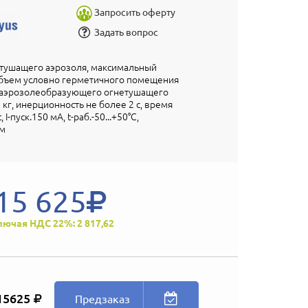
Запросить оферту
Задать вопрос
етушащего аэрозоля, максимальный
ъем условно герметичного помещения
а аэрозолеобразующего огнетушащего
 кг, инерционность не более 2 с, время
I-пуск.150 мА, t-раб.-50...+50°С,
м
15 625
лючая НДС 22%: 2 817,62
15625
Предзаказ