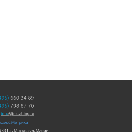
495)
660-34-89
495)
798-87-70
info
@installing.ru
9331, г. Москва ул. Марии