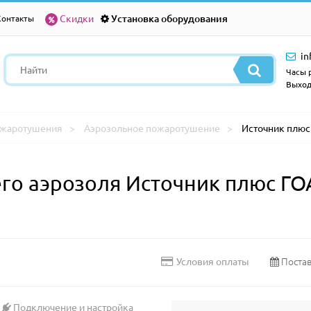
Скидки
Установка оборудования
Контакты
in
Часы р
Выход
ожаротушения
Аэрозольное пожаротушение
Источник плюс Г
о аэрозоля Источник плюс ГОА-I
Постав
Условия оплаты
Подключение и настройка