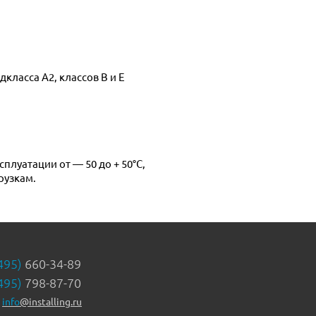
рузкам.
495)
660-34-89
495)
798-87-70
info
@installing.ru