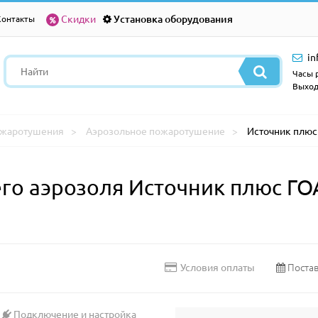
Скидки
Установка оборудования
Контакты
in
Часы р
Выход
ожаротушения
Аэрозольное пожаротушение
Источник плюс Г
о аэрозоля Источник плюс ГОА-I
Постав
Условия оплаты
Подключение и настройка