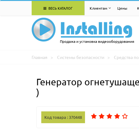
ВЕСЬ КАТАЛОГ
Клиентам
Цены
Продажа и установка видеооборудования
Главная
Системы безопасности
Средства п
Генератор огнетушащег
)
Код товара : 370448