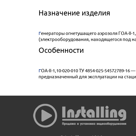
Назначение изделия
Генераторы огнетушащего аэрозоля ГОА-II-1,10-020-010 предназначены для объемного тушения пожаров подкласса А2, классов В и Е
(электрооборудования, находящегося под н
Особенности
ГОА-II-1,10-020-010 ТУ 4854-025-54572789-16 — в обыкновенном исполнении с температурным диапазоном эксплуатации от — 50 до + 50°С,
предназначенный для эксплуатации на стац