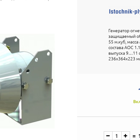
Генератор огн
защищаемый об
55 м.куб, масс
состава АОС 1.1
выпуска 9…11 с, 
236х364х223 м
Вк