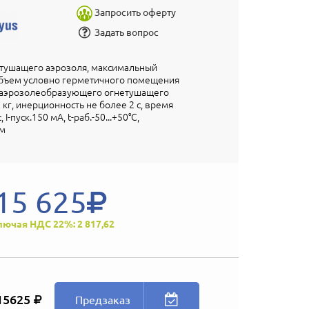
Запросить оферту
Задать вопрос
етушащего аэрозоля, максимальный
ъем условно герметичного помещения
а аэрозолеобразующего огнетушащего
 кг, инерционность не более 2 с, время
I-пуск.150 мА, t-раб.-50...+50°С,
м
15 625
лючая НДС 22%: 2 817,62
15625
Предзаказ