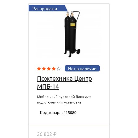
Распродажа
Нет в наличии
Пожтехника Центр
МПБ-14
Мобильный пусковой блок для
подключения к установке
УРМА-60 с редуктором и
Код товара: 415080
пневморукавом 2.5 м; 2 баллона с
углекислым газом по 7 кг;
300х3801000 мм, 47 кг.
26 802