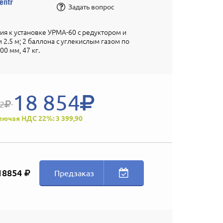
Задать вопрос
я к установке УРМА-60 с редуктором и
2.5 м; 2 баллона с углекислым газом по
00 мм, 47 кг.
18 854
02
лючая НДС 22%: 3 399,90
18854
Предзаказ