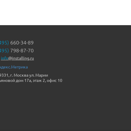
495)
660-34-89
495)
798-87-70
info
@installing.ru
9331, г. Москва ул. Марии
ьяновой дом 17а, этаж 2, офис 10