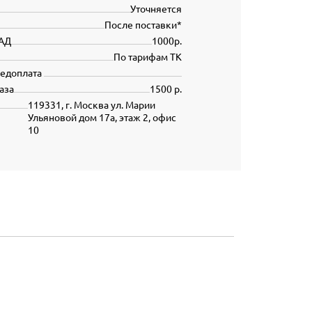
Уточняется
После поставки*
АД
1000р.
По тарифам ТК
редоплата
аза
1500 р.
119331, г. Москва ул. Марии
Ульяновой дом 17а, этаж 2, офис
10