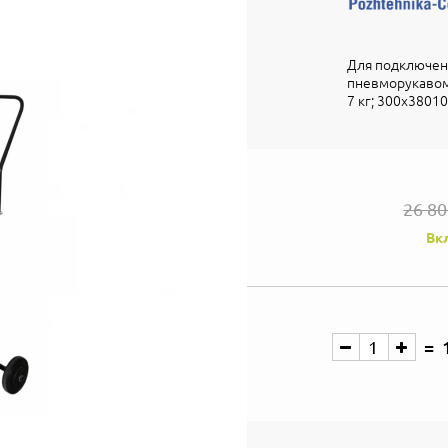
Для подключени
пневморукавом 
7 кг; 300х38010
26 8
Вк