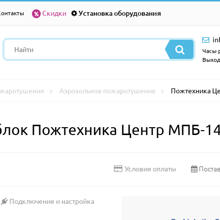
Скидки
Установка оборудования
Контакты
in
Часы р
Выход
ожаротушения
Аэрозольное пожаротушение
Пожтехника Ц
блок Пожтехника Центр МПБ-1
Постав
Условия оплаты
Подключение и настройка