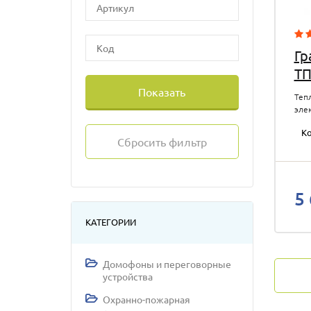
Гр
ТП
Показать
Теп
эле
пита
Ко
кон
Сбросить фильтр
кв. 
-раб
5
КАТЕГОРИИ
Домофоны и переговорные
устройства
Охранно-пожарная