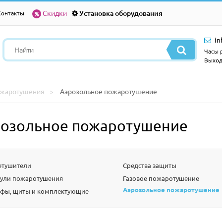
Скидки
Установка оборудования
Контакты
in
Часы р
Выход
ожаротушения
Аэрозольное пожаротушение
озольное пожаротушение
етушители
Средства защиты
ули пожаротушения
Газовое пожаротушение
Аэрозольное пожаротушение
фы, щиты и комплектующие