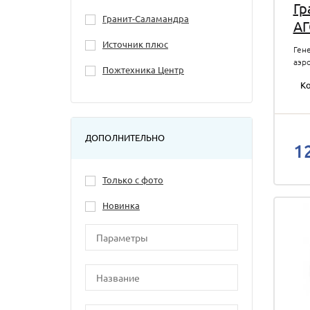
Гр
Гранит-Саламандра
АГ
Источник плюс
Ген
аэр
Пожтехника Центр
огн
Ко
уни
охла
t-ра
кг. 
Вст
ДОПОЛНИТЕЛЬНО
1
Только с фото
Новинка