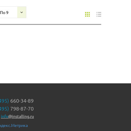
зон пожаротушения. Сработка
генераторов с выбросом
По 9
огнетушащей смеси происходит
при срабатывании пожарных
дымовых извещателей ДИП-31
или пожарного ручного
извещателя УДП 513-3М,
включенных в пожарные шлейфы
прибора С2000-АСПТ. При этом
включаются приборы
оповещения. После выпуска
газоаэрозольная смесь быстро
гасит пламя и сохраняет
огнетушащую концентрацию не
менее 15 минут, предотвращая
повторное возгорание.
495)
660-34-89
495)
798-87-70
info
@installing.ru