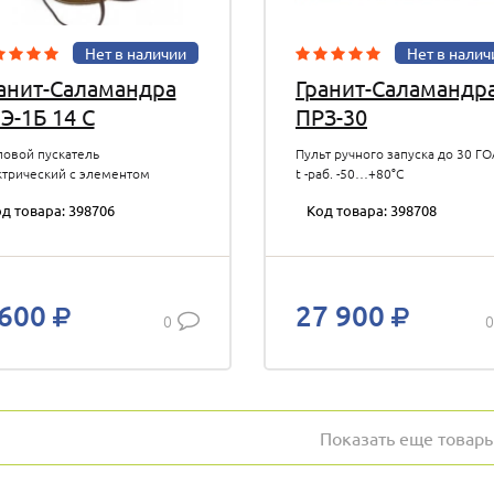
Нет в наличии
Нет в налич
анит-Саламандра
Гранит-Саламандр
Э-1Б 14 C
ПРЗ-30
ловой пускатель
Пульт ручного запуска до 30 ГО
ктрический с элементом
t -раб. -50…+80°С
ния; t -сраб.141°С,
д товара: 398706
Код товара: 398708
тролируемая площадь до 18
м.; U-пуск.3 В, I-пуск.600 мА; t
. -50…+80°С
 600
27 900
0
0
Показать еще товар