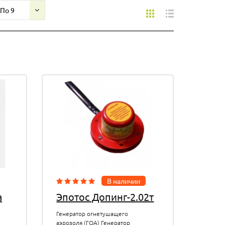
По 9
В наличии
а
Эпотос Допинг-2.02т
Генератор огнетушащего
аэрозоля (ГОА) Генератор