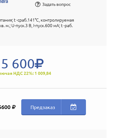
Задать вопрос
тания; t -сраб.141°С, контролируемая
. м.; U-пуск.3 В, I-пуск.600 мА; t -раб.
5 600
лючая НДС 22%: 1 009,84
5600
Предзаказ