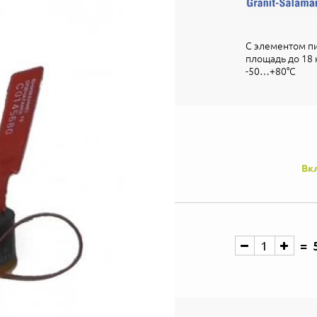
С элементом пи
площадь до 18 кв
-50…+80°С
Вк