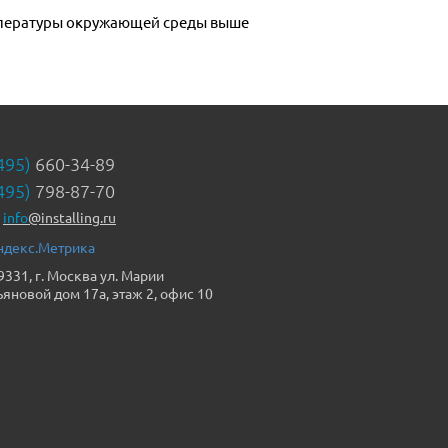
495)
660-34-89
495)
798-87-70
info
@installing.ru
9331, г. Москва ул. Марии
ьяновой дом 17а, этаж 2, офис 10