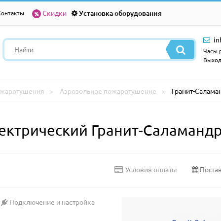
Скидки
Установка оборудования
Контакты
in
Часы р
Выход
ожаротушения
Аэрозольное пожаротушение
Гранит-Салама
ектрический Гранит-Саламандр
Постав
Условия оплаты
Подключение и настройка