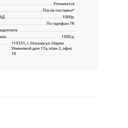
Уточняется
После поставки*
АД
1000р.
По тарифам ТК
редоплата
аза
1500 р.
119331, г. Москва ул. Марии
Ульяновой дом 17а, этаж 2, офис
10