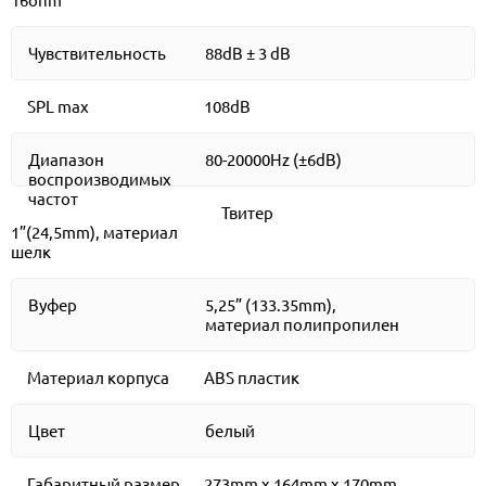
Чувствительность
88dB ± 3 dB
SPL max
108dB
Диапазон
80-20000Hz (±6dB)
воспроизводимых
частот
Твитер
1”(24,5mm), материал
шелк
Вуфер
5,25” (133.35mm),
материал полипропилен
Материал корпуса
ABS пластик
Цвет
белый
Габаритный размер
273mm x 164mm x 170mm