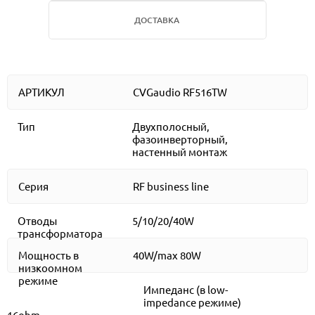
ДОСТАВКА
АРТИКУЛ
CVGaudio RF516TW
Тип
Двухполосный,
фазоинверторный,
настенный монтаж
Серия
RF business line
Отводы
5/10/20/40W
трансформатора
Мощность в
40W/max 80W
низкоомном
режиме
Импеданс (в low-
impedance режиме)
16ohm