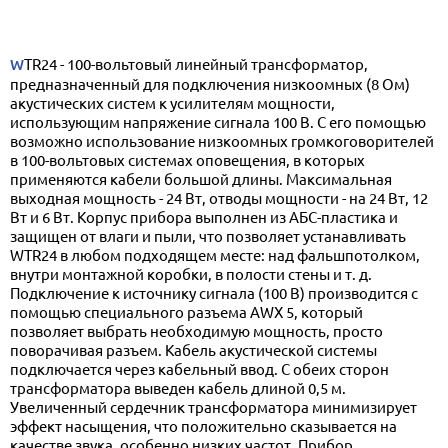
WTR24 - 100-вольтовый линейный трансформатор,
предназначенный для подключения низкоомных (8 Ом)
акустических систем к усилителям мощности,
использующим напряжение сигнала 100 В. С его помощью
возможно использование низкоомных громкоговорителей
в 100-вольтовых системах оповещения, в которых
применяются кабели большой длины. Максимальная
выходная мощность - 24 Вт, отводы мощности - на 24 Вт, 12
Вт и 6 Вт. Корпус прибора выполнен из АБС-пластика и
защищен от влаги и пыли, что позволяет устанавливать
WTR24 в любом подходящем месте: над фальшпотолком,
внутри монтажной коробки, в полости стены и т. д.
Подключение к источнику сигнала (100 В) производится с
помощью специального разъема AWX 5, который
позволяет выбрать необходимую мощность, просто
поворачивая разъем. Кабель акустической системы
подключается через кабельный ввод. С обеих сторон
трансформатора выведен кабель длиной 0,5 м.
Увеличенный сердечник трансформатора минимизирует
эффект насыщения, что положительно сказывается на
качестве звука, особенно низких частот. Прибор