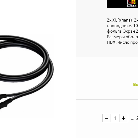
2x XLR(папа) -
проводнике: 10
фольга. Экран 2
Размеры оболоч
ПВХ. Число про
Вк