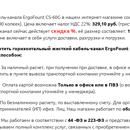
ль-канала ErgoFount CS-60G в нашем интернет-магазине сос
00 копеек). Цена включает налог НДС 22%:
(трис
329,10 руб.
скидка %
канал сейчас действует
, её размер составляет:
1
не включает в себя услуги доставки, разгрузки и погрузки.
тить горизонтальный жесткий кабель-канал ErgoFoun
способом:
За наличный расчет, при получении при доставке, в офисе 
тить в пункте вывоза транспортной компании уточняйте у м
Оплата картой возможна
(о в
Только в офисе или в ПВЗ
спортной компании уточняйте у менеджера).
По безналичному расчету, по выставленному счету. Для ор
принимателей (ИП) ифиз. Лиц. Наш магазин работает по
об
Мы работаем в соответствии с
и представ
44 -ФЗ и 223-ФЗ
ываем полный комплекс услуг, связанных с приобретением