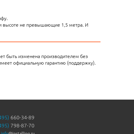
ифу.
ли высоте не превышающие 1,5 метра. И
жет быть изменена производителем без
имеет официальную гарантию (поддержку).
495)
660-34-89
495)
798-87-70
info
@installing.ru