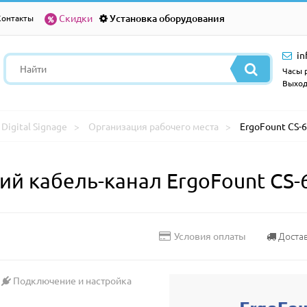
Скидки
Установка оборудования
Контакты
in
Часы р
Выход
Digital Signage
Организация рабочего места
ErgoFount CS-
ий кабель-канал ErgoFount CS-
Доста
Условия оплаты
Подключение и настройка