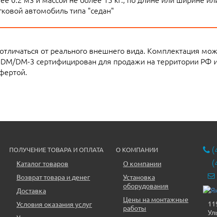
ковой автомобиль типа "седан"
 отличаться от реального внешнего вида. Комплектация мо
-DM/DM-3 сертифицирован для продажи на территории РФ и
фертой.
(
ПОЛУЧЕНИЕ ТОВАРА И ОПЛАТА
О КОМПАНИИ
(
Каталог товаров
О компании
Возврат товара и денег
Установка
оборудования
Доставка
Цены на монтажные
11
Условия оказания услуг
работы
Ул