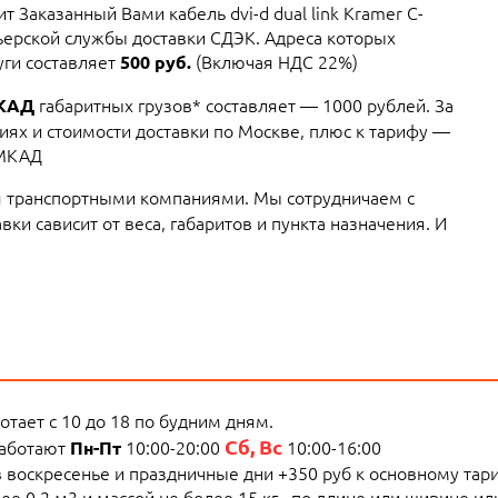
т Заказанный Вами кабель dvi-d dual link Kramer C-
ьерской службы доставки СДЭК. Адреса которых
уги составляет
(Включая НДС 22%)
500 руб.
габаритных грузов* составляет — 1000 рублей. За
МКАД
ях и стоимости доставки по Москве, плюс к тарифу —
 МКАД
 транспортными компаниями. Мы сотрудничаем с
ки сависит от веса, габаритов и пункта назначения. И
тает с 10 до 18 по будним дням.
Сб, Вс
работают
10:00-20:00
10:00-16:00
Пн-Пт
 в воскресенье и праздничные дни +350 руб к основному тар
е 0.2 м3 и массой не более 15 кг., по длине или ширине и