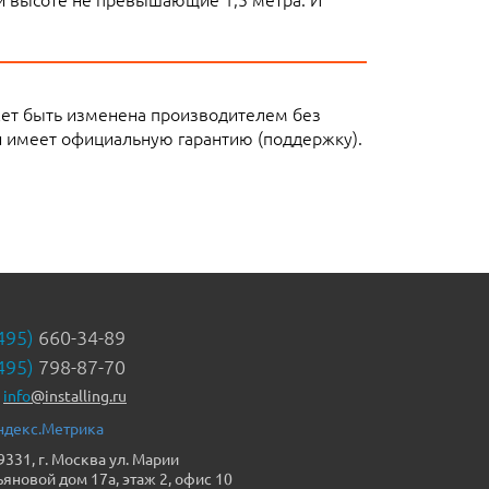
жет быть изменена производителем без
 имеет официальную гарантию (поддержку).
495)
660-34-89
495)
798-87-70
info
@installing.ru
9331, г. Москва ул. Марии
ьяновой дом 17а, этаж 2, офис 10