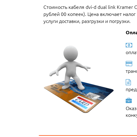
Стоимость кабеля dvi-d dual link Krame
рублей 00 копеек). Цена включает нало
услуги доставки, разгрузки и погрузки.
Опла
опла
тран
пред
Оказ
конк