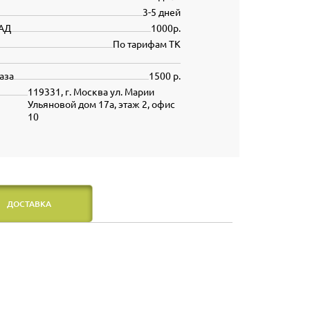
3-5 дней
АД
1000р.
По тарифам ТК
аза
1500 р.
119331, г. Москва ул. Марии
Ульяновой дом 17а, этаж 2, офис
10
ДОСТАВКА