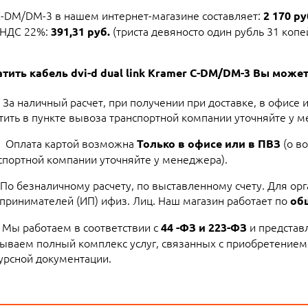
r C-DM/DM-3 в нашем интернет-магазине составляет:
2 170 ру
г НДС 22%:
(триста девяносто один рубль 31 копе
391,31 руб.
тить кабель dvi-d dual link Kramer C-DM/DM-3 Вы мож
За наличный расчет, при получении при доставке, в офисе 
тить в пункте вывоза транспортной компании уточняйте у м
Оплата картой возможна
(о в
Только в офисе или в ПВЗ
спортной компании уточняйте у менеджера).
По безналичному расчету, по выставленному счету. Для ор
принимателей (ИП) ифиз. Лиц. Наш магазин работает по
об
Мы работаем в соответствии с
и представ
44 -ФЗ и 223-ФЗ
ываем полный комплекс услуг, связанных с приобретением
урсной документации.