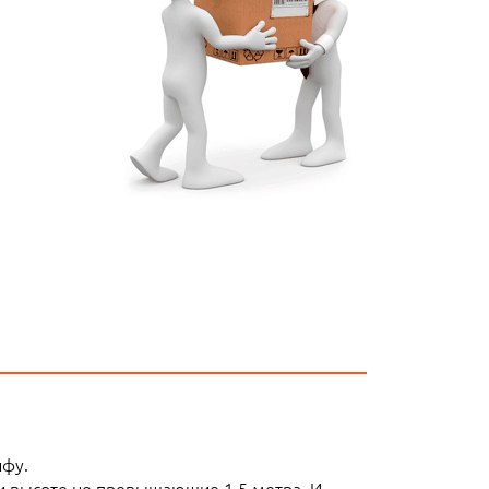
ифу.
ли высоте не превышающие 1,5 метра. И